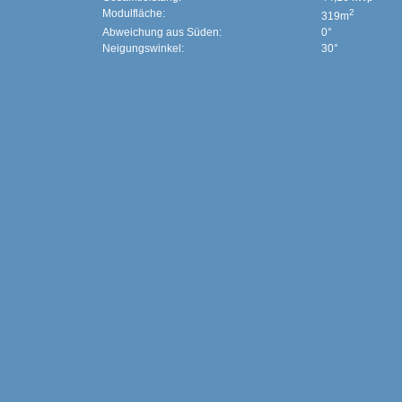
Modulfläche:
2
319m
Abweichung aus Süden:
0°
Neigungswinkel:
30°