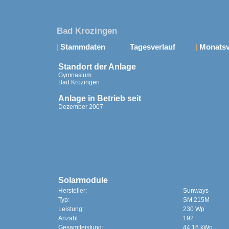
Bad Krozingen
|
Stammdaten
|
Tagesverlauf
|
Monatsv
Standort der Anlage
Gymnasium
Bad Krozingen
Anlage in Betrieb seit
Dezember 2007
Solarmodule
Hersteller:
Sunways
Typ:
SM 215M
Leistung:
230 Wp
Anzahl:
192
Gesamtleistung:
44,16 kWp