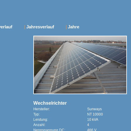
erlauf
|
Jahresverlauf
|
Jahre
Wechselrichter
Hersteller:
Sunways
Typ:
NT 10000
Leistung:
10 kVA
Anzahl:
4
Nennspannung DC:
466 V