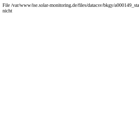
File /var/www/ise.solar-monitoring.de/files/datacsv/bkgy/a000149_stat
nicht