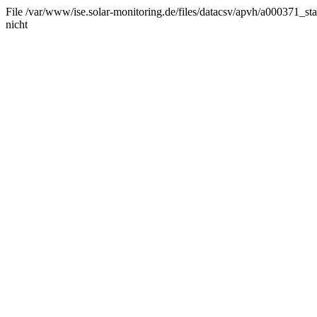
File /var/www/ise.solar-monitoring.de/files/datacsv/apvh/a000371_stat
nicht