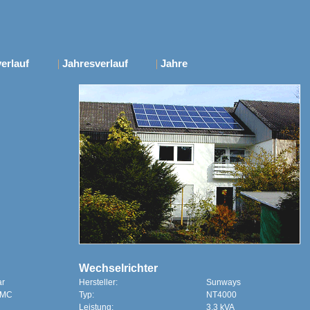
erlauf
|
Jahresverlauf
|
Jahre
Wechselrichter
ar
Hersteller:
Sunways
/MC
Typ:
NT4000
Leistung:
3,3 kVA