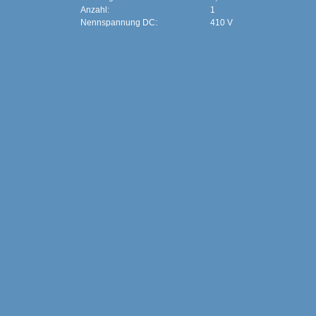
Anzahl:
1
Nennspannung DC:
410 V