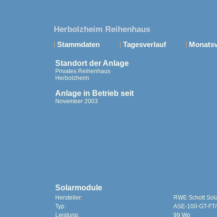
Herbolzheim Reihenhaus
|
Stammdaten
|
Tagesverlauf
|
Monatsv
Standort der Anlage
Privates Reihenhaus
Herbolzheim
Anlage in Betrieb seit
November 2003
Solarmodule
Hersteller:
RWE Schott Sol
Typ:
ASE-100-GT-FT
Leistung:
99 Wp