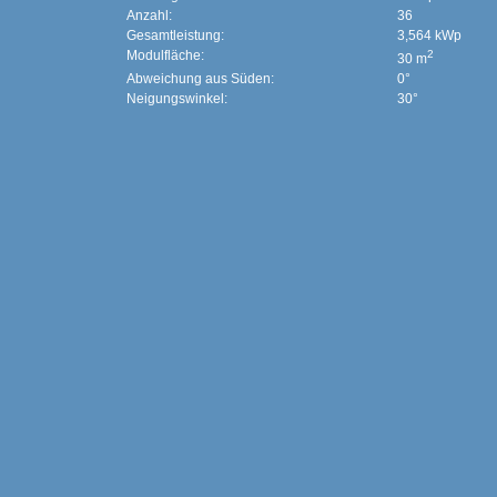
Anzahl:
36
Gesamtleistung:
3,564 kWp
Modulfläche:
2
30 m
Abweichung aus Süden:
0°
Neigungswinkel:
30°