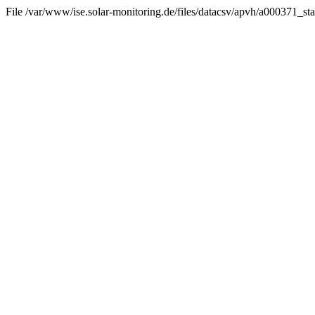
File /var/www/ise.solar-monitoring.de/files/datacsv/apvh/a000371_stat