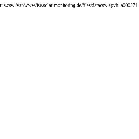
us.csv, /var/www/ise.solar-monitoring.de/files/datacsv, apvh, a000371 e